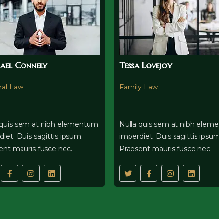
ael Connely
Tessa Lovejoy
nal Law
Family Law
 quis sem at nibh elementum
Nulla quis sem at nibh ele
iet. Duis sagittis ipsum.
imperdiet. Duis sagittis ipsum
ent mauris fusce nec.
Praesent mauris fusce nec.